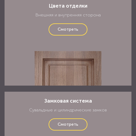
Внешняя и внутренняя сторона
Смотреть
Замковая система
Сувальдные и цилиндрические замков
Смотреть