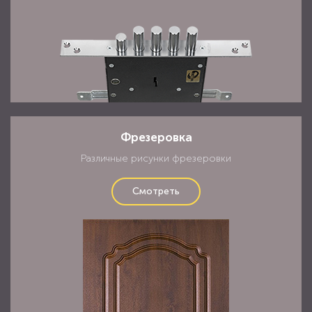
Фрезеровка
Различные рисунки фрезеровки
Смотреть