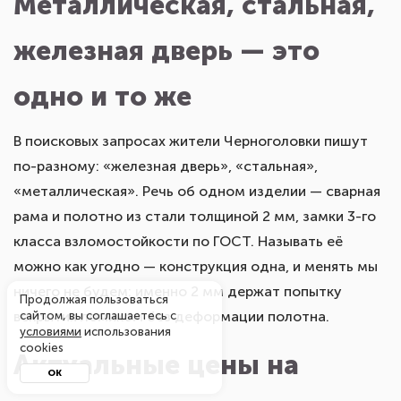
железная дверь — это
одно и то же
В поисковых запросах жители Черноголовки пишут
по-разному: «железная дверь», «стальная»,
«металлическая». Речь об одном изделии — сварная
рама и полотно из стали толщиной 2 мм, замки 3-го
класса взломостойкости по ГОСТ. Называть её
можно как угодно — конструкция одна, и менять мы
ничего не будем: именно 2 мм держат попытку
вскрытия ломиком без деформации полотна.
Продолжая пользоваться
Актуальные цены на
сайтом, вы соглашаетесь с
условиями
использования
cookies
входные двери
ОК